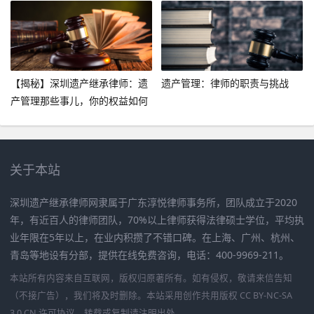
【揭秘】深圳遗产继承律师：遗
遗产管理：律师的职责与挑战
产管理那些事儿，你的权益如何
守护？
关于本站
深圳遗产继承律师网隶属于广东淳悦律师事务所，团队成立于2020
年，有近百人的律师团队，70%以上律师获得法律硕士学位，平均执
业年限在5年以上，在业内积攒了不错口碑。在上海、广州、杭州、
青岛等地设有分部，提供在线免费咨询，电话：400-9969-211。
本站所有内容来自互联网，版权归原著所有。如有侵权，敬请来信告知
（不接广告），我们将及时删除。本站采用创作共用版权 CC BY-NC-SA
3.0 CN 许可协议，转载或复制请注明出处。